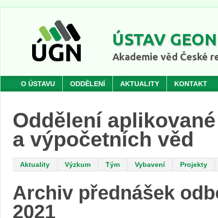
ÚSTAV GEON
Akademie věd České re
O ÚSTAVU
ODDĚLENÍ
AKTUALITY
KONTAKT
Oddělení aplikované
a výpočetních věd
Aktuality
Výzkum
Tým
Vybavení
Projekty
Archiv přednášek od
2021