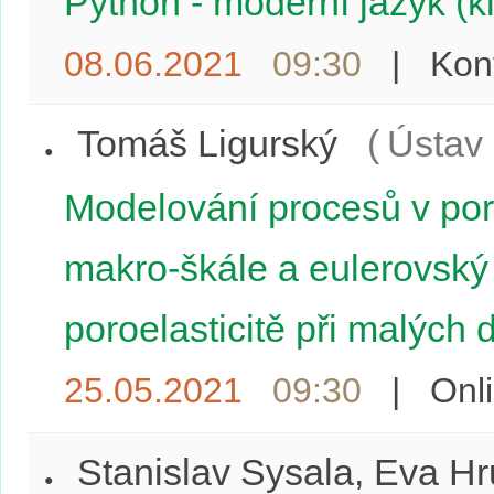
Python - moderní jazyk (k
08.06.2021
09:30
|
Kon
Tomáš Ligurský
(
Ústav
Modelování procesů v por
makro-škále a eulerovský 
poroelasticitě při malých
25.05.2021
09:30
|
Onl
Stanislav Sysala, Eva 